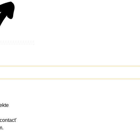
jekte
contact'
m.