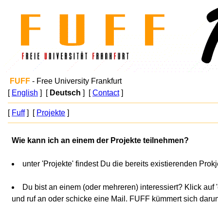
FUFF
- Free University Frankfurt
[
English
]
[
Deutsch
]
[
Contact
]
[
Fuff
]
[
Projekte
]
Wie kann ich an einem der Projekte teilnehmen?
unter 'Projekte' findest Du die bereits existierenden Prok
Du bist an einem (oder mehreren) interessiert? Klick auf '
und ruf an oder schicke eine Mail. FUFF kümmert sich daru